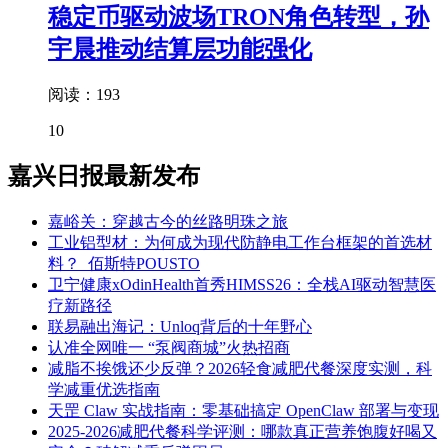
稳定币驱动波场TRON角色转型，孙
宇晨推动结算层功能强化
阅读：193
10
嘉兴日报最新发布
嘉峪关：穿越古今的丝路明珠之旅
工业铝型材：为何成为现代防静电工作台框架的首选材
料？_佰斯特POUSTO
卫宁健康xOdinHealth首秀HIMSS26：全栈AI驱动智慧医
疗新路径
联易融出海记：Unloq背后的十年野心
认准全网唯一 “泵阀商城”火热招商
减脂不挨饿还少反弹？2026轻食减肥代餐深度实测，科
学减重优选指南
天罡 Claw 实战指南：零基础搞定 OpenClaw 部署与变现
2025-2026减肥代餐科学评测：哪款真正营养饱腹好喝又