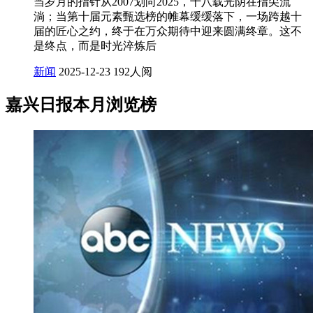
当岁月的指针从2007划向2025，十八载光阴在指尖流
淌；当第十届元素甄选榜的帷幕缓缓落下，一场跨越十
届的匠心之约，终于在万众期待中迎来圆满终章。这不
是终点，而是时光淬炼后
新闻
2025-12-23
192人阅
嘉兴日报本月浏览榜