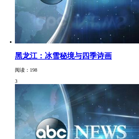
黑龙江：冰雪秘境与四季诗画
阅读：198
3