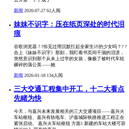
新闻
2020-07-27
62人阅
妹妹不识字：压在纸页深处的时代泪
痕
谷歌浏览器 ? ?你见过用沉默扛起全家生计的少女吗？? ?
合上《妹妹不识字》那刻，我盯着书页间干涸的泪渍，
突然意识到那个从未上过学的女孩，像极了被时代车轮
碾碎的蒲公英——她
新闻
2026-01-18
134人阅
三大交通工程集中开工，十二大看点
先睹为快
今天，与嘉兴未来发展相关的三大交通项目——嘉兴火
车站枢纽、嘉兴有轨电车、沪嘉城际铁路推进工程正在
紧张启动。 嘉兴火车站枢纽 方面1 新建的车站大楼可容