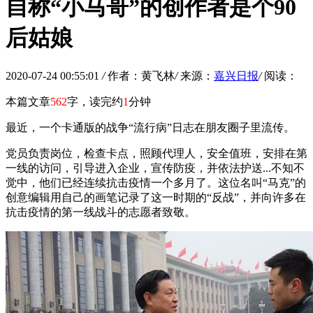
自称“小马哥”的创作者是个90
后姑娘
2020-07-24 00:55:01
/
作者：黄飞林
/
来源：
嘉兴日报
/
阅读：
本篇文章
562
字，读完约
1
分钟
最近，一个卡通版的战争“流行病”日志在朋友圈子里流传。
党员负责岗位，检查卡点，照顾代理人，安全值班，安排在第
一线的访问，引导进入企业，宣传防疫，并依法护送...不知不
觉中，他们已经连续抗击疫情一个多月了。这位名叫“马克”的
创意编辑用自己的画笔记录了这一时期的“反战”，并向许多在
抗击疫情的第一线战斗的志愿者致敬。