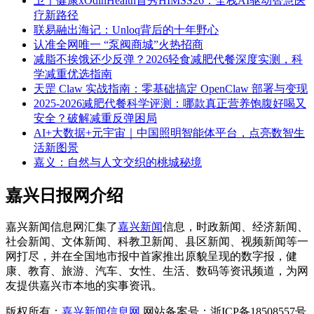
卫宁健康xOdinHealth首秀HIMSS26：全栈AI驱动智慧医
疗新路径
联易融出海记：Unloq背后的十年野心
认准全网唯一 “泵阀商城”火热招商
减脂不挨饿还少反弹？2026轻食减肥代餐深度实测，科
学减重优选指南
天罡 Claw 实战指南：零基础搞定 OpenClaw 部署与变现
2025-2026减肥代餐科学评测：哪款真正营养饱腹好喝又
安全？破解减重反弹困局
AI+大数据+元宇宙｜中国照明智能体平台，点亮数智生
活新图景
嘉义：自然与人文交织的桃城秘境
嘉兴日报网介绍
嘉兴新闻信息网汇集了
嘉兴新闻
信息，时政新闻、经济新闻、
社会新闻、文体新闻、科教卫新闻、县区新闻、视频新闻等一
网打尽，并在全国地市报中首家推出原貌呈现的数字报，健
康、教育、旅游、汽车、女性、生活、数码等资讯频道，为网
友提供嘉兴市本地的实事资讯。
版权所有：
嘉兴新闻信息网
网站备案号：浙ICP备18508557号