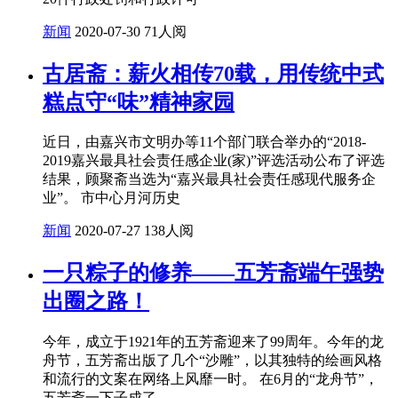
新闻
2020-07-30
71人阅
古居斋：薪火相传70载，用传统中式
糕点守“味”精神家园
近日，由嘉兴市文明办等11个部门联合举办的“2018-
2019嘉兴最具社会责任感企业(家)”评选活动公布了评选
结果，顾聚斋当选为“嘉兴最具社会责任感现代服务企
业”。 市中心月河历史
新闻
2020-07-27
138人阅
一只粽子的修养——五芳斋端午强势
出圈之路！
今年，成立于1921年的五芳斋迎来了99周年。今年的龙
舟节，五芳斋出版了几个“沙雕”，以其独特的绘画风格
和流行的文案在网络上风靡一时。 在6月的“龙舟节”，
五芳斋一下子成了