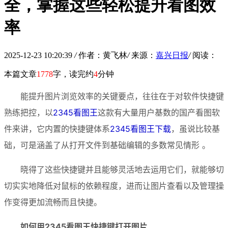
全，掌握这些轻松提升看图效
率
2025-12-23 10:20:39
/
作者：黄飞林
/
来源：
嘉兴日报
/
阅读：
本篇文章
1778
字，读完约
4
分钟
能提升图片浏览效率的关键要点，往往在于对软件快捷键
熟练把控，以
2345看图王
这款有大量用户基数的国产看图软
件来讲，它内置的快捷键体系
2345看图王下载
，虽说比较基
础，可是涵盖了从打开文件到基础编辑的多数常见情形 。
晓得了这些快捷键并且能够灵活地去运用它们，就能够切
切实实地降低对鼠标的依赖程度，进而让图片查看以及管理操
作变得更加流畅而且快捷。
如何用2345看图王快捷键打开图片