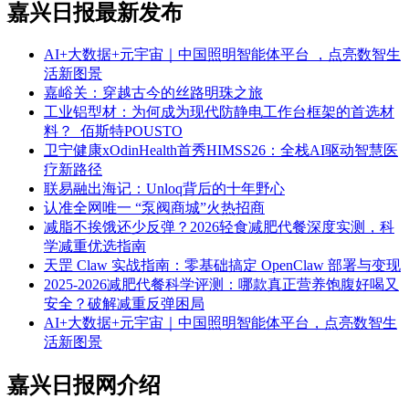
嘉兴日报最新发布
AI+大数据+元宇宙｜中国照明智能体平台 ，点亮数智生
活新图景
嘉峪关：穿越古今的丝路明珠之旅
工业铝型材：为何成为现代防静电工作台框架的首选材
料？_佰斯特POUSTO
卫宁健康xOdinHealth首秀HIMSS26：全栈AI驱动智慧医
疗新路径
联易融出海记：Unloq背后的十年野心
认准全网唯一 “泵阀商城”火热招商
减脂不挨饿还少反弹？2026轻食减肥代餐深度实测，科
学减重优选指南
天罡 Claw 实战指南：零基础搞定 OpenClaw 部署与变现
2025-2026减肥代餐科学评测：哪款真正营养饱腹好喝又
安全？破解减重反弹困局
AI+大数据+元宇宙｜中国照明智能体平台，点亮数智生
活新图景
嘉兴日报网介绍